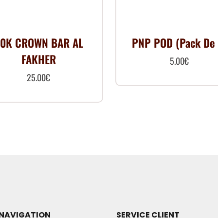
0K CROWN BAR AL
PNP POD (Pack De 
FAKHER
5.00
€
25.00
€
Ce
produit
a
plusieurs
variations.
Les
options
peuvent
être
NAVIGATION
SERVICE CLIENT