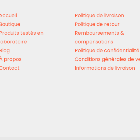
choisies
sur
Accueil
Politique de livraison
la
Boutique
Politique de retour
page
Produits testés en
Remboursements &
du
laboratoire
compensations
produit
Blog
Politique de confidentialité
À propos
Conditions générales de v
Contact
Informations de livraison