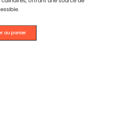
culinaires, offrant une source de
essible.
er au panier