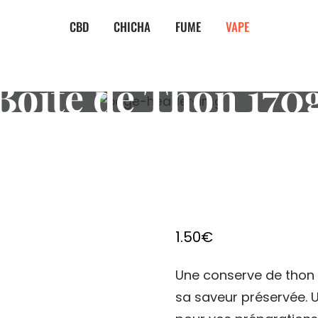
CBD
CHICHA
FUME
VAPE
Boîte de Thon 170
1.50
€
Une conserve de thon 
sa saveur préservée. 