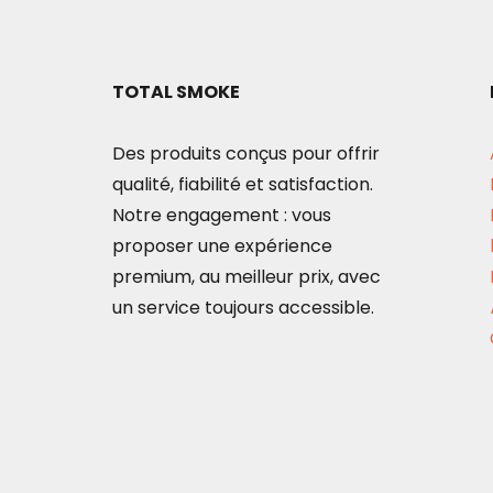
peuvent
être
choisies
TOTAL SMOKE
sur
la
Des produits conçus pour offrir
page
qualité, fiabilité et satisfaction.
du
Notre engagement : vous
produit
proposer une expérience
premium, au meilleur prix, avec
un service toujours accessible.