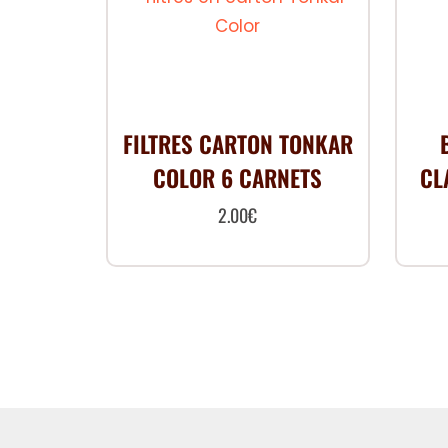
FILTRES CARTON TONKAR
COLOR 6 CARNETS
CL
2.00
€
Ce
produit
a
plusieurs
variations.
Les
options