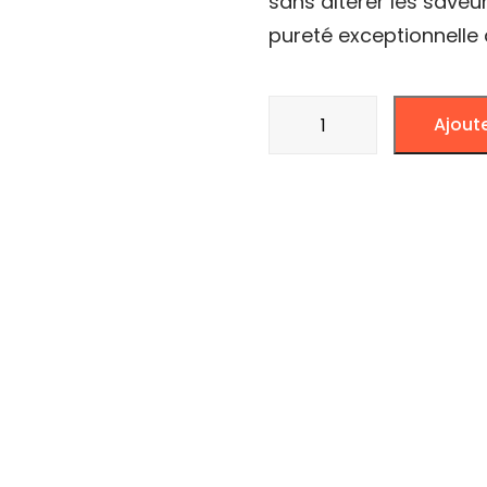
sans altérer les saveur
pureté exceptionnelle
quantité
Ajout
de
ACTITUBE
SLIM
DIAM
7
BOITE
X50