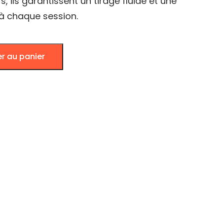
s, ils garantissent un tirage fluide et une
 à chaque session.
er au panier