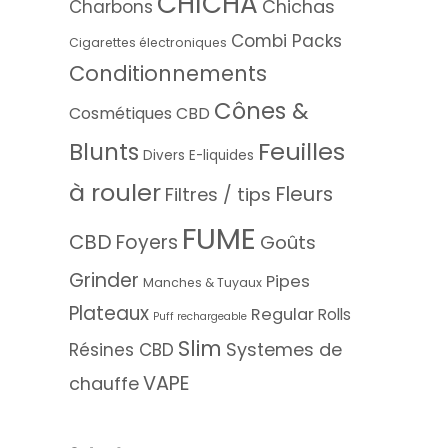
CHICHA
Chichas
Charbons
Combi Packs
Cigarettes électroniques
Conditionnements
Cônes &
Cosmétiques CBD
Feuilles
Blunts
Divers
E-liquides
à rouler
Fleurs
Filtres / tips
FUME
CBD
Foyers
Goûts
Grinder
Pipes
Manches & Tuyaux
Plateaux
Regular
Rolls
Puff rechargeable
Slim
Systemes de
Résines CBD
VAPE
chauffe