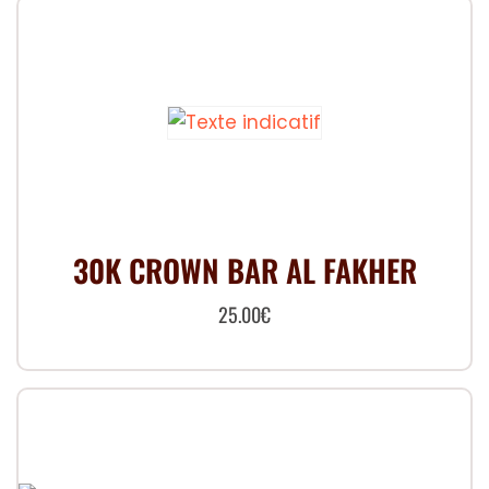
30K CROWN BAR AL FAKHER
25.00
€
Ce
produit
a
plusieurs
variations.