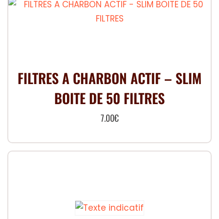
Les
options
peuvent
être
choisies
FILTRES A CHARBON ACTIF – SLIM
sur
BOITE DE 50 FILTRES
la
page
7.00
€
du
produit