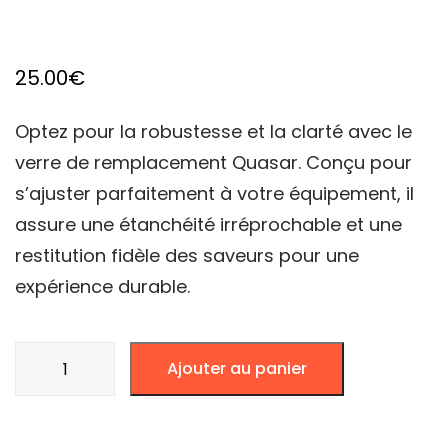
25.00
€
Optez pour la robustesse et la clarté avec le
verre de remplacement Quasar. Conçu pour
s’ajuster parfaitement à votre équipement, il
assure une étanchéité irréprochable et une
restitution fidèle des saveurs pour une
expérience durable.
quantité
Ajouter au panier
de
Verre
Quasar