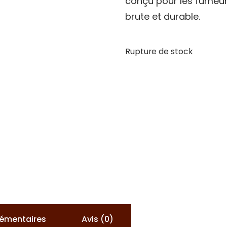
conçu pour les fumeur
brute et durable.
Rupture de stock
lémentaires
Avis (0)