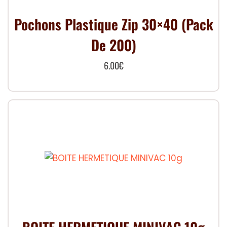
Pochons Plastique Zip 30×40 (Pack
De 200)
6.00
€
Ce
produit
a
plusieurs
variations.
Les
options
peuvent
être
choisies