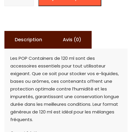
de
POP
CONTAINER
120ml
(Lot
Description
Avis (0)
de
100
Les POP Containers de 120 ml sont des
pièces)
accessoires essentiels pour tout utilisateur
exigeant. Que ce soit pour stocker vos e-liquides,
bases ou arômes, ces contenants offrent une
protection optimale contre l’humidité et les
impuretés, garantissant une conservation longue
durée dans les meilleures conditions. Leur format
généreux de 120 ml est idéal pour les mélanges
fréquents.