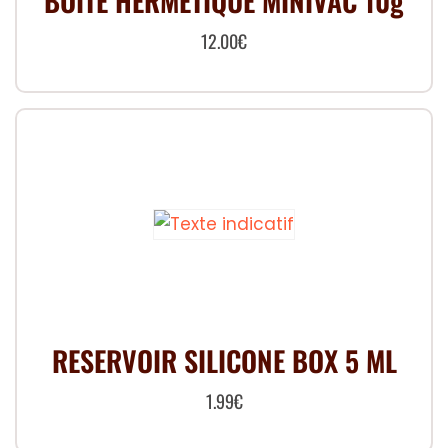
BOITE HERMETIQUE MINIVAC 10g
sur
la
12.00
€
page
du
produit
RESERVOIR SILICONE BOX 5 ML
1.99
€