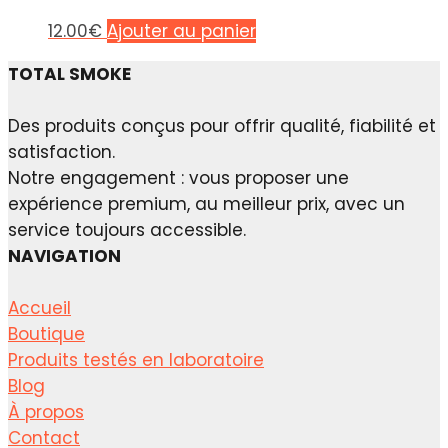
sur
12.00
€
Ajouter au panier
la
page
TOTAL SMOKE
du
produit
Des produits conçus pour offrir qualité, fiabilité et
satisfaction.
Notre engagement : vous proposer une
expérience premium, au meilleur prix, avec un
service toujours accessible.
NAVIGATION
Accueil
Boutique
Produits testés en laboratoire
Blog
À propos
Contact