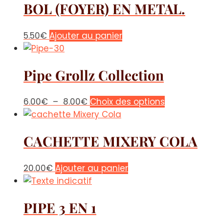
BOL (FOYER) EN METAL.
5.50
€
Ajouter au panier
Pipe Grollz Collection
Plage
Ce
6.00
€
–
8.00
€
Choix des options
de
produit
prix :
a
CACHETTE MIXERY COLA
6.00€
plusieurs
à
variations.
8.00€
Les
20.00
€
Ajouter au panier
options
peuvent
être
PIPE 3 EN 1
choisies