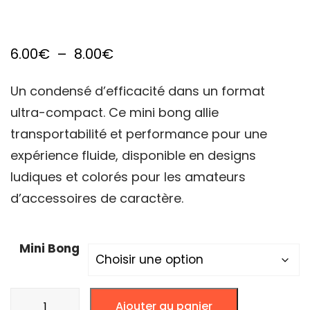
Plage
6.00
€
–
8.00
€
de
Un condensé d’efficacité dans un format
prix :
ultra-compact. Ce mini bong allie
6.00€
transportabilité et performance pour une
à
expérience fluide, disponible en designs
8.00€
ludiques et colorés pour les amateurs
d’accessoires de caractère.
Mini Bong
quantité
Ajouter au panier