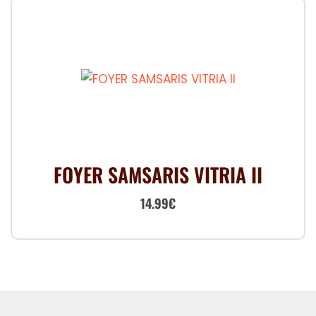
FOYER SAMSARIS VITRIA II
Le
Le
14.99
€
prix
prix
initial
actuel
était :
est :
19.99€.
14.99€.