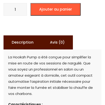
quantité
Ajouter au panier
de
Hookah
Pump
-
Pompe
Description
Avis (0)
Électrique
pour
La Hookah Pump a été conçue pour simplifier la
Chicha
mise en route de vos sessions de narguilé. Que
vous soyez un professionnel en salon ou un
amateur exigeant à domicile, cet outil compact
automatise l’aspiration initiale nécessaire pour
faire monter la fumée et stabiliser la chauffe de
vos charbons.
Caractéristiques :