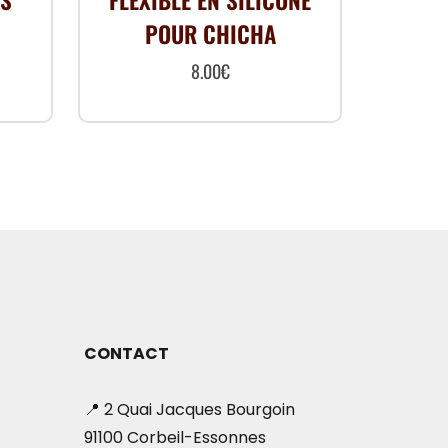
TS
FLEXIBLE EN SILICONE
POUR CHICHA
8.00
€
Ce
produit
a
plusieurs
variations.
Les
options
peuvent
être
CONTACT
choisies
sur
📍 2 Quai Jacques Bourgoin
la
91100 Corbeil-Essonnes