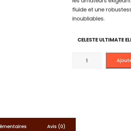
les amateurs exigeants
fluide et une robuste
inoubliables.
CELESTE ULTIMATE E
quantité
Ajout
de
CHICHA
CELESTE
JUNIOR
ULTIMATE
lémentaires
Avis (0)