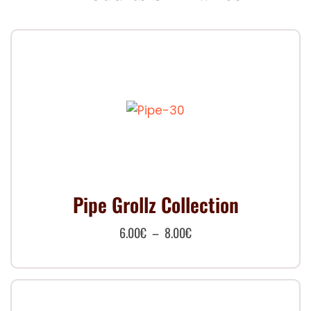
Pipe Grollz Collection
Plage
6.00
€
–
8.00
€
de
Ce
prix :
produit
6.00€
a