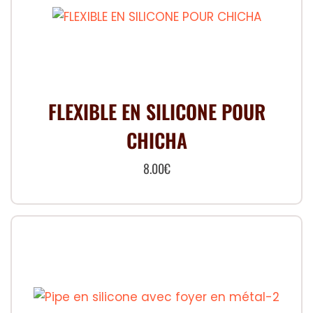
Les
options
peuvent
être
choisies
FLEXIBLE EN SILICONE POUR
sur
CHICHA
la
page
8.00
€
du
Ce
produit
produit
a
plusieurs
variations.
Les