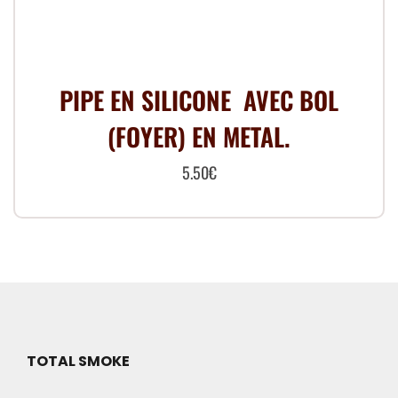
options
peuvent
être
choisies
PIPE EN SILICONE AVEC BOL
sur
(FOYER) EN METAL.
la
page
5.50
€
du
produit
TOTAL SMOKE