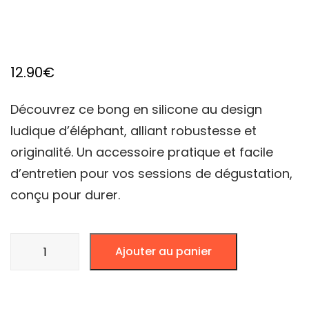
12.90
€
Découvrez ce bong en silicone au design
ludique d’éléphant, alliant robustesse et
originalité. Un accessoire pratique et facile
d’entretien pour vos sessions de dégustation,
conçu pour durer.
quantité
Ajouter au panier
de
BONG
ELEPHANT