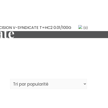
ate
(0)