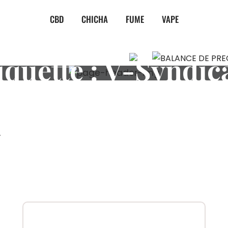
CBD
CHICHA
FUME
VAPE
iquette :
V-Syndic
”