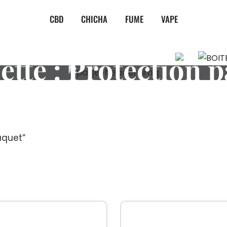
CBD
CHICHA
FUME
VAPE
ette :
Protection 
aquet”