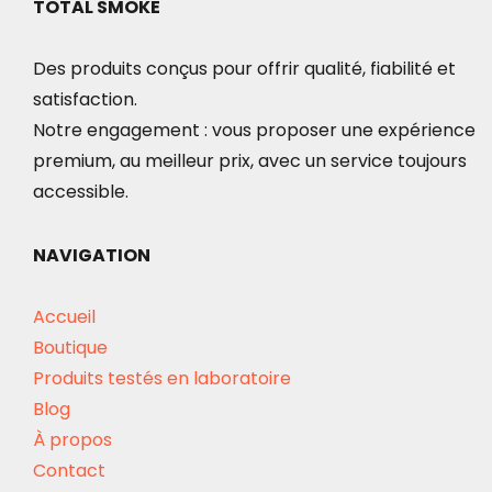
options
TOTAL SMOKE
peuvent
Des produits conçus pour offrir qualité, fiabilité et
être
satisfaction.
choisies
Notre engagement : vous proposer une expérience
sur
premium, au meilleur prix, avec un service toujours
la
accessible.
page
du
NAVIGATION
produit
Accueil
Boutique
Produits testés en laboratoire
Blog
À propos
Contact