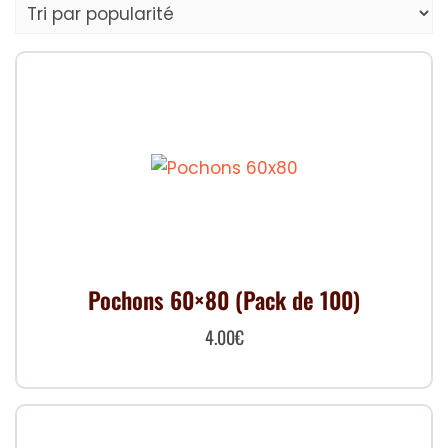
popularité
Pochons 60×80 (Pack de 100)
4.00
€
Ce
produit
a