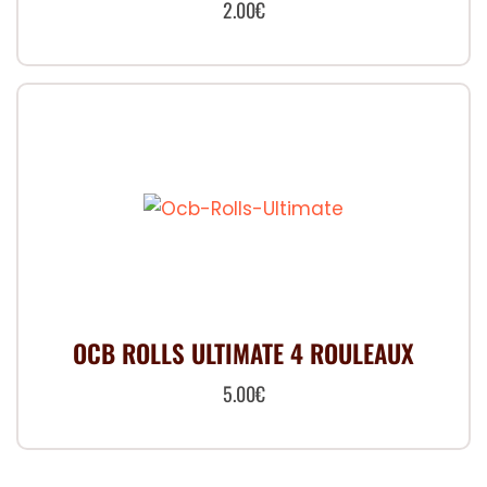
2.00
€
Ce
produit
a
plusieurs
variations.
Les
options
peuvent
être
choisies
OCB ROLLS ULTIMATE 4 ROULEAUX
sur
5.00
€
la
page
du