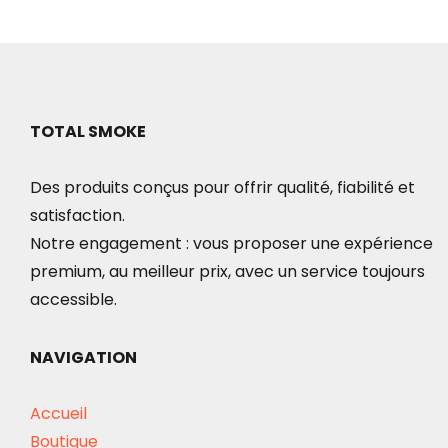
a
plusieurs
variations.
Les
options
TOTAL SMOKE
peuvent
Des produits conçus pour offrir qualité, fiabilité et
être
satisfaction.
choisies
Notre engagement : vous proposer une expérience
sur
premium, au meilleur prix, avec un service toujours
la
accessible.
page
du
NAVIGATION
produit
Accueil
Boutique