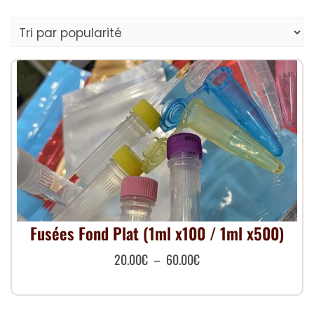
Fusées Fond Plat (1ml x100 / 1ml x500)
Plage
20.00
€
–
60.00
€
de
Ce
prix :
produit