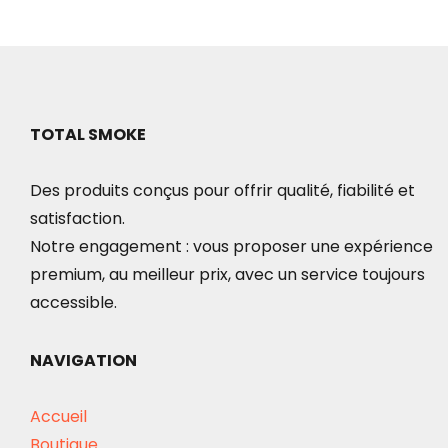
20.00€
a
à
plusieurs
60.00€
variations.
Les
options
TOTAL SMOKE
peuvent
Des produits conçus pour offrir qualité, fiabilité et
être
satisfaction.
choisies
Notre engagement : vous proposer une expérience
sur
premium, au meilleur prix, avec un service toujours
la
accessible.
page
du
NAVIGATION
produit
Accueil
Boutique