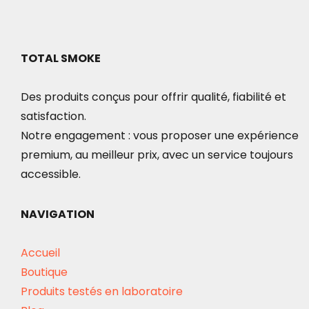
40.00€
variations.
Les
options
TOTAL SMOKE
peuvent
Des produits conçus pour offrir qualité, fiabilité et
être
satisfaction.
choisies
Notre engagement : vous proposer une expérience
sur
premium, au meilleur prix, avec un service toujours
la
accessible.
page
du
NAVIGATION
produit
Accueil
Boutique
Produits testés en laboratoire