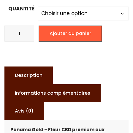
QUANTITÉ
quantité
Ajouter au panier
de
PANAMA
GOLD
-
SILVER-
Description
Informations complémentaires
Avis (0)
Panama Gold – Fleur CBD premium aux