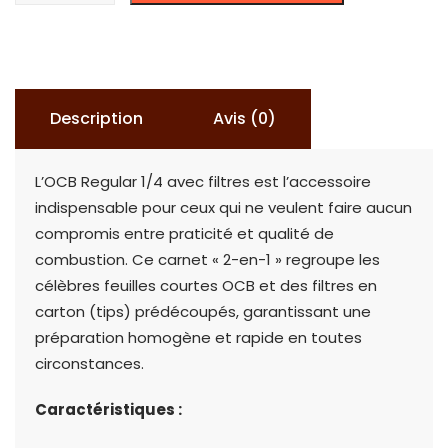
OCB
Regular
1/4
avec
Description
Avis (0)
Filtres
(Pack
L’OCB Regular 1/4 avec filtres est l’accessoire
de
indispensable pour ceux qui ne veulent faire aucun
50)
compromis entre praticité et qualité de
combustion. Ce carnet « 2-en-1 » regroupe les
célèbres feuilles courtes OCB et des filtres en
carton (tips) prédécoupés, garantissant une
préparation homogène et rapide en toutes
circonstances.
Caractéristiques :