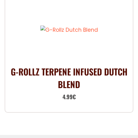
G-ROLLZ TERPENE INFUSED DUTCH
BLEND
Le
Le
4.99
€
prix
prix
initial
actuel
était :
est :
7.00€.
4.99€.