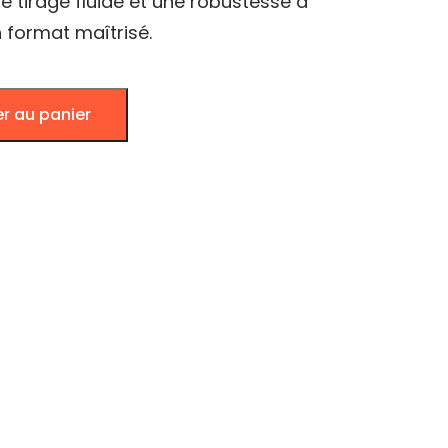
e tirage fluide et une robustesse à
 format maîtrisé.
er au panier