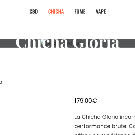
CBD
CHICHA
FUME
VAPE
Chicha Gloria
a
179.00
€
La Chicha Gloria incar
performance brute. Co