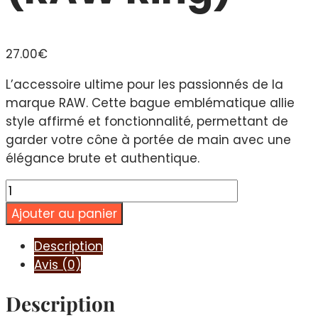
27.00
€
L’accessoire ultime pour les passionnés de la
marque RAW. Cette bague emblématique allie
style affirmé et fonctionnalité, permettant de
garder votre cône à portée de main avec une
élégance brute et authentique.
quantité
de
Ajouter au panier
Bague
RAW
Description
(RAW
Avis (0)
Ring)
Description