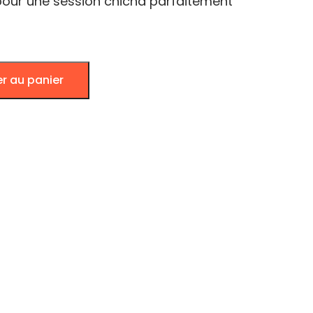
é pour une session chicha parfaitement
er au panier