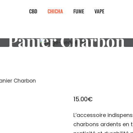
CBD
CHICHA
FUME
VAPE
Panier Charbon
anier Charbon
15.00
€
L’accessoire indispen
charbons ardents en to