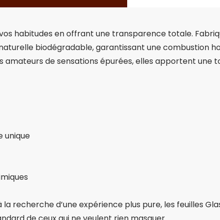
nt vos habitudes en offrant une transparence totale. Fabr
lose naturelle biodégradable, garantissant une combustion 
s amateurs de sensations épurées, elles apportent une t
e unique
himiques
la recherche d’une expérience plus pure, les feuilles Glass
tandard de ceux qui ne veulent rien masquer.