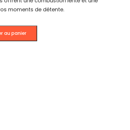
les offrent une combustion lente et une
 vos moments de détente.
er au panier