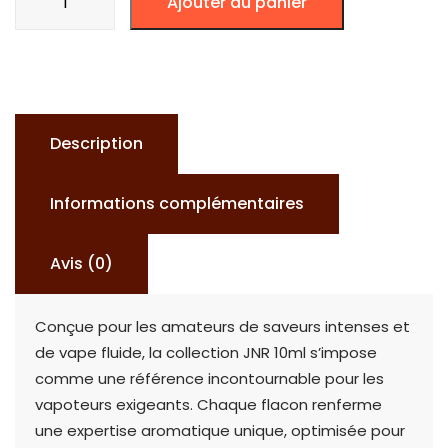
Ajouter au panier
de
E-
liquide
JNR
10ml
Description
-
20mg
Informations complémentaires
Sels
de
Avis (0)
Nicotine
Conçue pour les amateurs de saveurs intenses et
de vape fluide, la collection JNR 10ml s’impose
comme une référence incontournable pour les
vapoteurs exigeants. Chaque flacon renferme
une expertise aromatique unique, optimisée pour