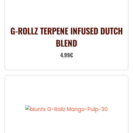
G-ROLLZ TERPENE INFUSED DUTCH
BLEND
Le
Le
4.99
€
prix
prix
initial
actuel
était :
est :
7.00€.
4.99€.