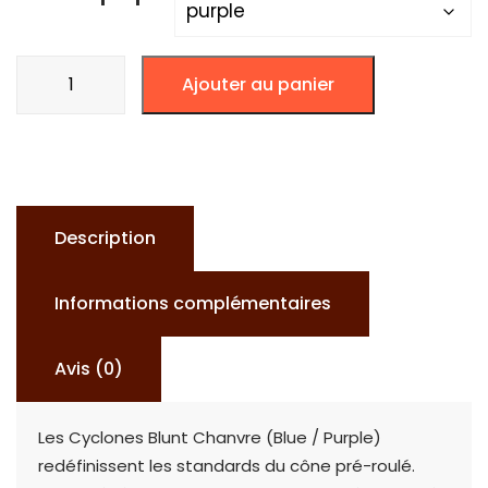
quantité
Ajouter au panier
de
Cyclones
Blunt
Chanvre
(Blue
Description
/
Purple
Informations complémentaires
)
Avis (0)
Les Cyclones Blunt Chanvre (Blue / Purple)
redéfinissent les standards du cône pré-roulé.