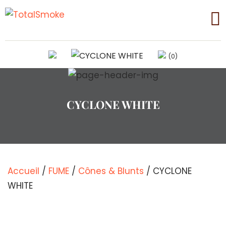
(0)
CYCLONE WHITE
Accueil
/
FUME
/
Cônes & Blunts
/ CYCLONE
WHITE