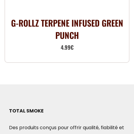
G-ROLLZ TERPENE INFUSED GREEN
PUNCH
Le
Le
4.99
€
prix
prix
initial
actuel
était :
est :
7.00€.
4.99€.
TOTAL SMOKE
Des produits conçus pour offrir qualité, fiabilité et