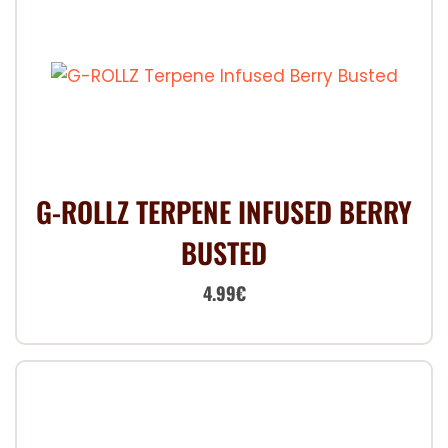
G-ROLLZ TERPENE INFUSED BERRY
BUSTED
Le
Le
4.99
€
prix
prix
initial
actuel
était :
est :
7.00€.
4.99€.