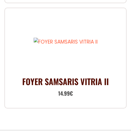
FOYER SAMSARIS VITRIA II
Le
Le
14.99
€
prix
prix
initial
actuel
était :
est :
19.99€.
14.99€.