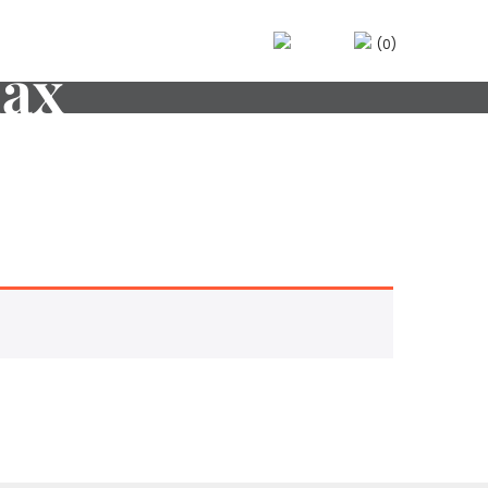
(0)
lax