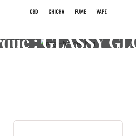
CBD
CHICHA
FUME
VAPE
que :
GLASSY GL